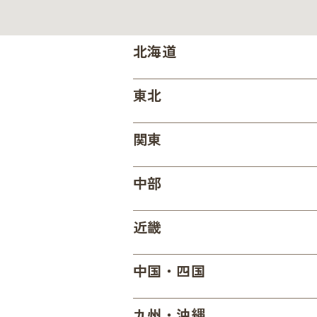
北海道
東北
関東
中部
近畿
中国・四国
九州・沖縄