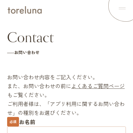
Top
トップ
About
Contact
トレルナとは
News
最新ニュース
How to use
お問い合わせ
トレルナの使い方
Voice
利用者の声
Spot
お問い合わせ内容をご記入ください。
設置スポット
また、お問い合わせの前に
よくあるご質問ページ
Project
1minute,1napkin
もご覧ください。
Contents
オリジナルコンテンツを配信中
ご利用者様は、「アプリ利用に関するお問い合わ
Statement
せ」の種別をお選びください。
トレルナの想い
お名前
Partner
必須
パートナー