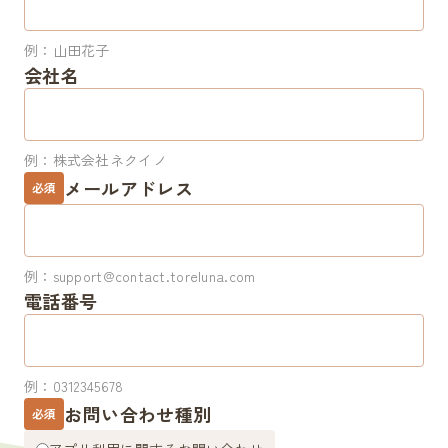
Partner's AD
現在放映されている広告
Contact
例：山田花子
お問い合わせ
会社名
FAQ
よくあるご質問
torelunaをより広げていくためにパートナーを募集しています
例：株式会社ネクイノ
設置をご検討の方
メールアドレス
必須
広告出稿をご検討の方
例：support@contact.toreluna.com
電話番号
例：0312345678
お問い合わせ種別
必須