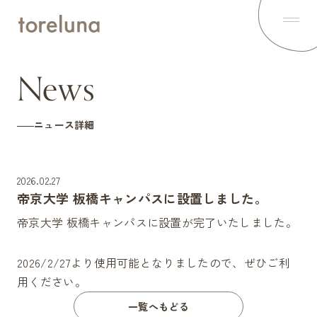
Top
トップ
About
News
トレルナとは
News
最新ニュース
How to use
ニュース詳細
トレルナの使い方
Voice
利用者の声
Spot
2026.02.27
設置スポット
帝京大学 板橋キャンパスに設置しました。
Project
1minute,1napkin
帝京大学 板橋キャンパスに設置が完了いたしました。
Contents
オリジナルコンテンツを配信中
2026/2/27より使用可能となりましたので、ぜひご利
Statement
トレルナの想い
用ください。
Partner
パートナー
一覧へもどる