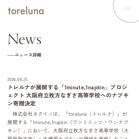
Top
トップ
About
News
トレルナとは
News
最新ニュース
How to use
ニュース詳細
トレルナの使い方
Voice
利用者の声
Spot
2026.06.25
設置スポット
トレルナが展開する「1minute,1napkin」プロジ
Project
1minute,1napkin
ェクト 大阪府立枚方なぎさ高等学校へのナプキ
ン寄贈決定
Contents
オリジナルコンテンツを配信中
株式会社ネクイノは、「toreluna（トレルナ）」が
Statement
トレルナの想い
展開する「1minute,1napkin（ワンミニッツ・ワンナプ
Partner
キン）」において、大阪府立枚方なぎさ高等学校（大
パートナー
阪府枚方市）へ生理用ナプキンの提供を実施したこと