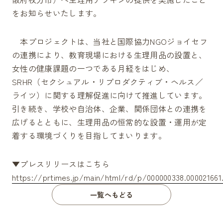
Partner's AD
現在放映されている広告
をお知らせいたします。
Contact
お問い合わせ
FAQ
本プロジェクトは、当社と国際協力NGOジョイセフ
よくあるご質問
の連携により、教育現場における生理用品の設置と、
女性の健康課題の一つである月経をはじめ、
torelunaをより広げていくためにパートナーを募集しています
SRHR（セクシュアル・リプロダクティブ・ヘルス／
設置をご検討の方
ライツ）に関する理解促進に向けて推進しています。
引き続き、学校や自治体、企業、関係団体との連携を
100
広告出稿をご検討の方
広げるとともに、生理用品の恒常的な設置・運用が定
着する環境づくりを目指してまいります。
%
▼プレスリリースはこちら
https://prtimes.jp/main/html/rd/p/000000338.000021661
一覧へもどる