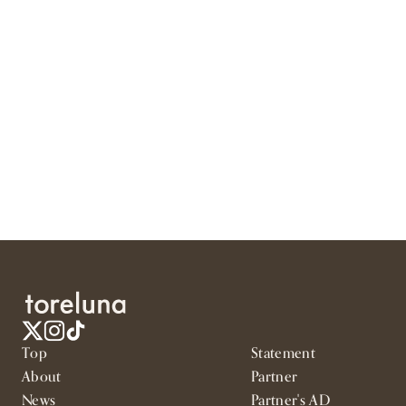
Top
Statement
About
Partner
News
Partner's AD