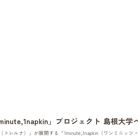
Top
トップ
About
トレルナとは
News
最新ニュース
How to use
トレルナの
Voice
利用者の声
Spot
設置スポット
Project
1minute,1napkin
Contents
オリジナルコン
nute,1napkin」プロジェクト 島根
Statement
トレルナの想
Partner
（トレルナ）」が展開する「1minute,1napkin（ワンミ
パートナー