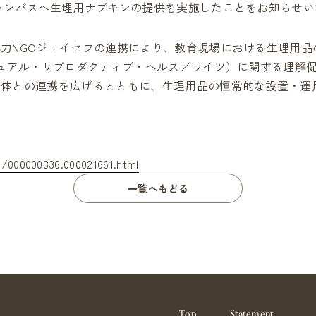
ャンパスへ生理用ナプキンの提供を実施したことをお知らせい
Partner's AD
現在放映
Contact
お問い合わせ
力NGOジョイセフの連携により、教育現場における生理用品
100
シュアル・リプロダクティブ・ヘルス／ライツ）に関する理解
FAQ
よくあるご質問
%
団体との連携を広げるとともに、生理用品の恒常的な設置・運
torelunaをより広げていくた
設置をご検討の方
/000000336.000021661.html
一覧へもどる
Top
Statement