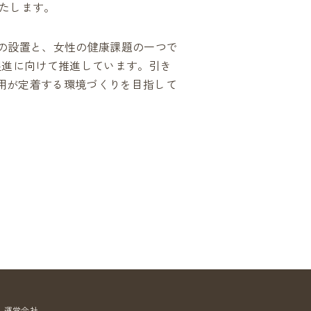
たします。
されている広告
の設置と、女性の健康課題の一つで
促進に向けて推進しています。引き
用が定着する環境づくりを目指して
めにパートナーを募集しています
広告出稿をご検討の方
運営会社