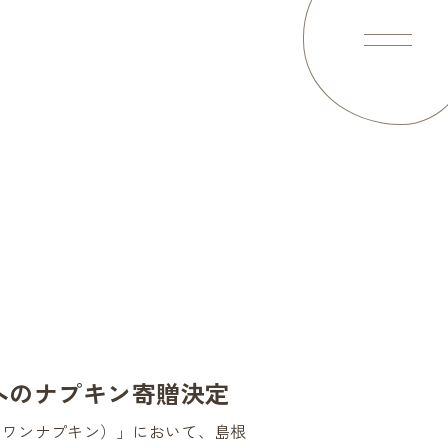
使い方
テンツを配信中
大学へのナプキン寄贈決定
い
ニッツ・ワンナプキン）」において、島根