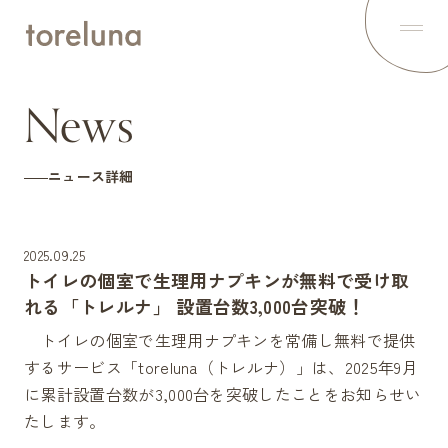
Top
トップ
About
News
トレルナとは
News
最新ニュース
How to use
ニュース詳細
トレルナの使い方
Voice
利用者の声
Spot
2025.09.25
設置スポット
トイレの個室で生理用ナプキンが無料で受け取
Project
1minute,1napkin
れる「トレルナ」 設置台数3,000台突破！
Contents
トイレの個室で生理用ナプキンを常備し無料で提供
オリジナルコンテンツを配信中
するサービス「toreluna（トレルナ）」は、2025年9月
Statement
トレルナの想い
に累計設置台数が3,000台を突破したことをお知らせい
Partner
たします。
パートナー