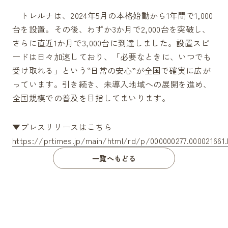
Partner's AD
現在放映されている広告
トレルナは、2024年5月の本格始動から1年間で1,000
Contact
お問い合わせ
台を設置。その後、わずか3か月で2,000台を突破し、
FAQ
さらに直近1か月で3,000台に到達しました。設置スピ
よくあるご質問
ードは日々加速しており、「必要なときに、いつでも
受け取れる」という“日常の安心”が全国で確実に広が
torelunaをより広げていくためにパートナーを募集しています
っています。引き続き、未導入地域への展開を進め、
設置をご検討の方
全国規模での普及を目指してまいります。
100
%
広告出稿をご検討の方
▼プレスリリースはこちら
https://prtimes.jp/main/html/rd/p/000000277.000021661.
一覧へもどる