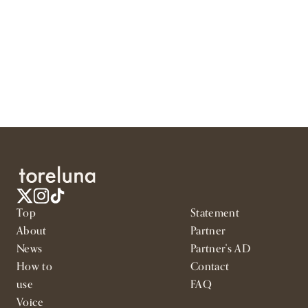
Top
Statement
About
Partner
News
Partner's AD
How to
Contact
use
FAQ
Voice