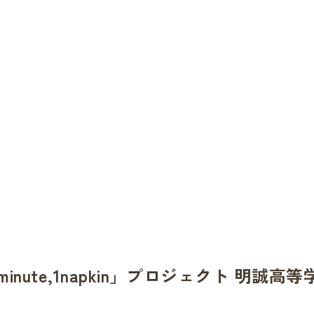
Top
トップ
About
トレルナとは
News
最新ニュース
How to use
トレルナの
Voice
利用者の声
Spot
設置スポット
Project
1minute,1napkin
Contents
オリジナルコン
inute,1napkin」プロジェクト 明誠
Statement
トレルナの想
Partner
パートナー