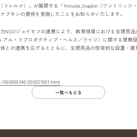
Partner's AD
（トレルナ）」が展開する「1minute,1napkin（ワンミ
現在放映
用ナプキンの提供を実施したことをお知らせいたします。
Contact
お問い合わせ
100
FAQ
力NGOジョイセフの連携により、教育現場における生理用品
よくあるご質問
シュアル・リプロダクティブ・ヘルス／ライツ）に関する理解
%
団体との連携を広げるとともに、生理用品の恒常的な設置・運
torelunaをより広げていくた
設置をご検討の方
/000000340.000021661.html
一覧へもどる