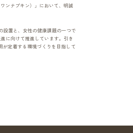
ニッツ・ワンナプキン）」において、明誠
されている広告
の設置と、女性の健康課題の一つで
促進に向けて推進しています。引き
用が定着する環境づくりを目指して
めにパートナーを募集しています
広告出稿をご検討の方