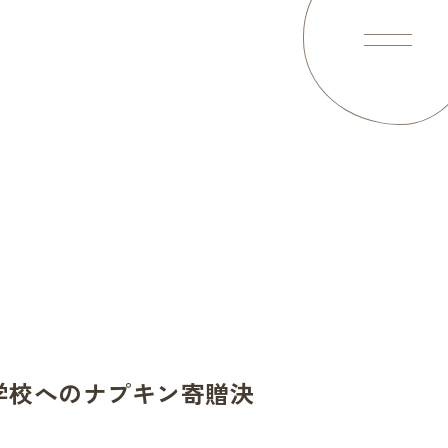
使い方
テンツを配信中
高等学校へのナプキン寄贈決
い