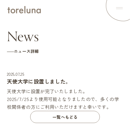
Top
トップ
About
News
トレルナとは
News
最新ニュース
How to use
ニュース詳細
トレルナの使い方
Voice
利用者の声
Spot
2025.07.25
設置スポット
天使大学に設置しました。
Project
1minute,1napkin
天使大学に設置が完了いたしました。
Contents
2025/7/25より使用可能となりましたので、多くの学
オリジナルコンテンツを配信中
校関係者の方にご利用いただけますと幸いです。
Statement
トレルナの想い
一覧へもどる
Partner
パートナー